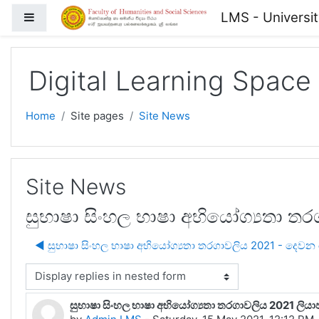
Skip to main content
LMS - Universi
Side panel
Digital Learning Space
Home
Site pages
Site News
Site News
සුභාෂා සිංහල භාෂා අභියෝග්‍යතා තරග
◀︎ සුභාෂා සිංහල භාෂා අභියෝග්‍යතා තරගාවලිය 2021 - දෙවන
isplay mode
සුභාෂා සිංහල භාෂා අභියෝග්‍යතා තරගාවලිය 2021 ලියාප
Number of replies: 0