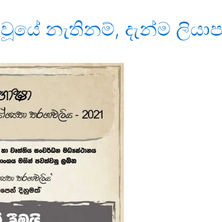
 වූයේ නැතිනම්, දැන්ම ලියාප