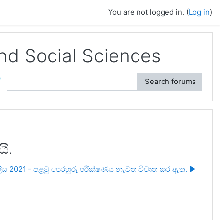
You are not logged in. (
Log in
)
and Social Sciences
ch
Search forums
යි.
ලිය 2021 - පළමු පෙරහුරු පරීක්ෂණය නැවත විවෘත කර ඇත. ▶︎