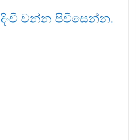
දිංචි වන්න පිවිසෙන්න.