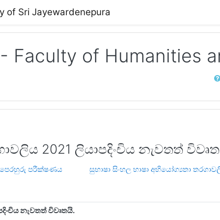
ty of Sri Jayewardenepura
 - Faculty of Humanities 
Sear
ාවලිය 2021 ලියාපදිංචිය නැවතත් විවෘත
 පෙරහුරු පරීක්ෂණය
සුභාෂා සිංහල භාෂා අභියෝග්‍යතා තරගාව
දිංචිය නැවතත් විවෘතයි.