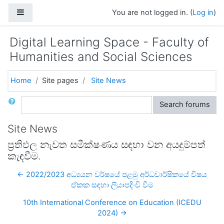
Skip to main content
Side panel
You are not logged in. (
Log in
)
Digital Learning Space - Faculty of
Humanities and Social Sciences
Home
Site pages
Site News
Search
Search forums
Site News
ප්‍රතිඵල නැවත සමීක්ෂණය සඳහා වන අයදුම්පත්
කැඳවීම.
← 2022/2023 අධ්‍යයන වර්ෂයේ පළමු අර්ධවාර්ෂිකයේ විෂය
ඒකක සඳහා ලියාපදිංචි වීම
10th International Conference on Education (ICEDU
2024) →