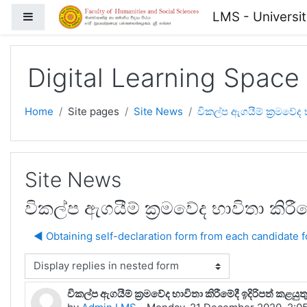
Skip to main content
LMS - Universi
Side panel
Digital Learning Space
Home
Site pages
Site News
විකල්ප ඇගයීම් ක්‍රමවේද භා
Site News
විකල්ප ඇගයීම් ක්‍රමවේද භාවිතා කිරීමේද
◀︎ Obtaining self-declaration form from each candidate 
isplay mode
විකල්ප ඇගයීම් ක්‍රමවේද භාවිතා කිරීමේදී ඉදිරිපත් කළයුතු ශ
Number of replies: 0