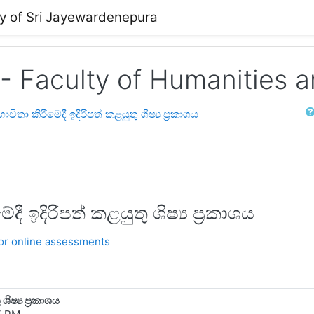
ty of Sri Jayewardenepura
 - Faculty of Humanities 
Sear
විතා කිරීමේදී ඉදිරිපත් කළයුතු ශිෂ්‍ය ප්‍රකාශය
ී ඉදිරිපත් කළයුතු ශිෂ්‍ය ප්‍රකාශය
for online assessments
ිෂ්‍ය ප්‍රකාශය