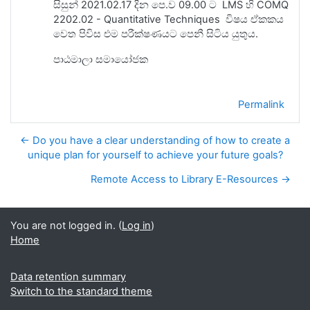
සිසුන්
2021.02.17 දින පෙ.ව 09.00 ට
LMS
හි
COMQ
2202.02 - Quantitative Techniques
විෂය ඒකකය
වෙත පිවිස එම පරීක්ෂණයට පෙනී සිටිය යුතුය.
පාඨමාලා සමායෝජක
Permalink
← Do you have a clear understanding of how to create a
unique plan for yourself to achieve your future goals?
Remote Access to Library E-Resources →
You are not logged in. (
Log in
)
Home
Data retention summary
Switch to the standard theme