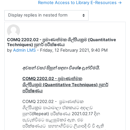
Remote Access to Library E-Resources →
Display mode
COMQ 2202.02 - ප්‍රමාණාත්මක ශිල්පීයක්‍රම (Quantitative
Number of replies: 0
Techniques) පුනර් පරීක්ෂණය
by
Admin LMS
-
Friday, 12 February 2021, 9:40 PM
අවසන් වසර සිසුන් සඳහා විශේෂ දැන්වීමයි.
COMQ 2202.02 -
ප්‍රමාණාත්මක
ශිල්පීයක්‍රම
(
Quantitative Techniques
)
පුනර්
පරීක්ෂණය
COMQ 2202.02 -
ප්‍රමාණාත්මක
ශිල්පීයක්‍රම
පාඨාමාලා ඒකකයට අදාලව
පුනර්(
Repeat)
පරීක්ෂණය 2021.02.17 දින
පැවැත්වීමට සැළසුම්කර ඇත. එම
පරීක්ෂණයට
සහභාගිවීමට ලියාපදිංචි වී ඇති