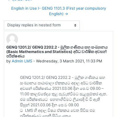
English in Use I- GENG 1101.3 (First year compulsory
English) →
Display mode
GENQ 1201.2/ GENQ 2202.2 - මූලික ගණිතය සහ සංඛ්‍යානය
Number of replies: 0
(Basic Mathematics and Statistics) අර්ධ වාර්ෂික අවසන්
පරීක්ෂණය
by
Admin LMS
-
Wednesday, 3 March 2021, 11:33 PM
GENQ 1201.2/ GENQ 2202.2 - මූලික ගණිතය සහ
සංඛ්‍යානය පාඨාමාලා ඒකකයට අදාල අර්ධ වාර්ෂික
අවසන් පරීක්ෂණය 2021.03.06 දින පෙ.ව 09.00 –
11.00 කාලච්ඡේදය තුළ පැවැත්වීමට සැළසුම්කර ඇත.
එම පරීක්ෂණයට සහභාගිවීමට ලියාපදිංචි වී ඇති
සිසුන් 2021.03.06 දින පෙ.ව 09.00
ට LMS හි අදාල විෂය ඒකකය වෙත පිවිස එම
පරීක්ෂණයට පෙනී සිටිය යුතුය.