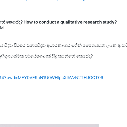
ේ කෙසේද? How to conduct a qualitative research study?
PM
මාජීය විද්‍යා පී්‍ඨයේ සමාජවිද්‍යා අධ්‍යයනාංශය මගින් මෙහෙයවනු ලබන 
study?ගුණාත්මක පර්යේෂණයක් සිදු කරන්නේ කෙසේද?
70134?pwd=MEY0VE9uN1U0WHlpcXlhVzN2THJOQT09