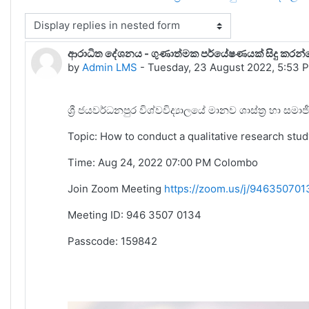
isplay mode
ආරාධිත දේශනය - ගුණාත්මක පර්යේෂණයක් සිදු කරන්න
Number of replies: 0
by
Admin LMS
-
Tuesday, 23 August 2022, 5:53 
ශ්‍රී ජයවර්ධනපුර විශ්වවිද්‍යාලයේ මානව ශාස්ත්‍ර හා ස
Topic: How to conduct a qualitative research 
Time: Aug 24, 2022 07:00 PM Colombo
Join Zoom Meeting
https://zoom.us/j/946350
Meeting ID: 946 3507 0134
Passcode: 159842