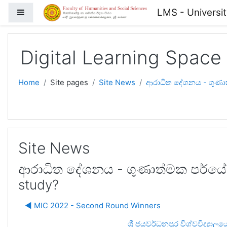
Skip to main content
LMS - Universi
Side panel
Digital Learning Space
Home
Site pages
Site News
ආරාධිත දේශනය - ගුණාත
Site News
ආරාධිත දේශනය - ගුණාත්මක පර්යේෂ
study?
◀︎ MIC 2022 - Second Round Winners
ශ්‍රී ජයවර්ධනපුර විශ්වවිද්