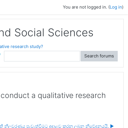
You are not logged in. (
Log in
)
and Social Sciences
tive research study?
ch
Search forums
nduct a qualitative research
ය සමිති නිලවරණය පැවැත්වීමට අදාළව කරනු ලබන නිවේදනයයි. ▶︎