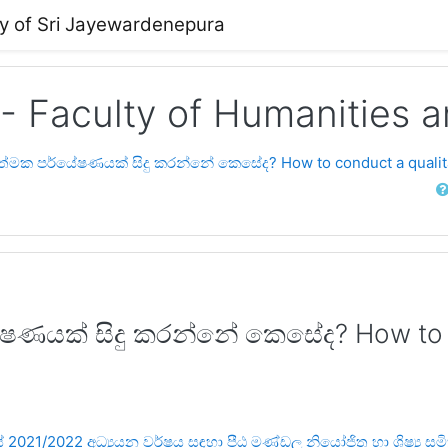
ty of Sri Jayewardenepura
 - Faculty of Humanities 
්මක පර්යේෂණයක් සිදු කරන්නේ කෙසේද? How to conduct a qualita
Sear
ණයක් සිදු කරන්නේ කෙසේද? How to co
‍යාලයේ 2021/2022 අධ්‍යයන වර්ෂය සඳහා පීඨ මණ්ඩල නියෝජිත හා ශිෂ්‍