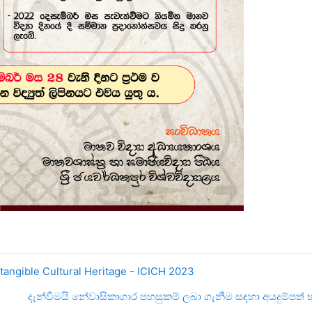
ntangible Cultural Heritage - ICICH 2023
දැන්වීමයි නේවාසිකාගාර පහසුකම් ලබා ගැනීම සඳහා අයදුම්පත් භා