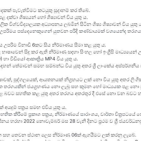
දෙකක් පැවැත්වීමට කටයුතු සූදානම් කර තිබේ.
දක්වා ශිෂ්‍යයන් හෝ ශිෂ්‍යාවන් විය යුතු ය.
ක විශ්වවිද්‍යාලයක අධ්‍යාපනය ලබමින් සිටින ශිෂ්‍ය ශිෂ්‍යාවන් විය යුතු 
පරිමය පස්දෙනෙකුගෙන් යුතවන පරිදි කණ්ඩායමක් වශයෙන්ද තරගය සඳ
උපරිම විනාඩි 6කට සිය නිර්මාණය සීමා කළ යුතු ය.
භාෂාවෙන් සිදු කර ඇති නිර්මාණ සඳහා සිංහල හෝ ඉංග්‍රීසි මාධ්‍යයෙන් උප
හා වීඩියෝ ආකෘත්‍රිය MP4 විය යුතු ය.
ඳහන් තේමාවන් සමඟ සම්බන්ධ විය යුතු අතර ශ්‍රී ලාංකේය අස්පර්ශනීය 
භාෂාවක්, පුද්ගලයෙක්, ආයතනයක් නිග්‍රහයට ලක් නො විය යුතු අතර ලිංග
තරගයකින් ජයග්‍රහණය නො ලැබූ සහ කුමන හෝ මාධ්‍යයක පළ නො වූ න
ණය කළ බවට සහතික කළ යුතු අතර තරගය අතරතුර දී එසේ නො වන බවට 
යදුම් පත්‍රය සමඟ එවිය යුතු ය.
සහතික කිරීමේ ප්‍රකාශ පත්‍රය, නිර්මාණයේ සාරාංශය, වාර්තා චිත්‍රපටය
ලිපිනය හරහා 2022 නොවැම්බර් මස 28 වැනි දිනට ප්‍රථම ව ශ්‍රී ජයවර්ධ
, දෙවන සහ තෙවන ස්ථාන ලෙස නිර්මාණ 06ක් ඇගයීමට ලක් කරනු ලැබේ.