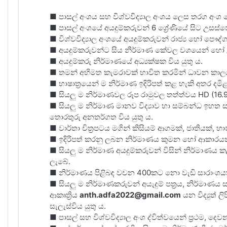
■ පාසල් අංශය සහ විශ්වවිද්‍යාල අංශය ලෙස තරග අංශ 
■ පාසල් අංශයේ අයදුම්කරුවන් 6 ශ්‍රේණියේ සිට උසස්පෙළ 
■ විශ්වවිද්‍යාල අංශයේ අයදුම්කරුවන් රාජ්‍ය හෝ පෞද්ගලි
■ අයදුම්කරුවන්ට සිය නිර්මාණ කේවල වශයෙන් හෝ උ
■ අයදුම්කරු නිර්මාණයේ අධ්‍යක්ෂක විය යුතු ය.
■ තමන් අභිමත කැමරාවක් භාවිත කරමින් ධාවන කාලය 
■ භාෂාත්‍රයෙන් ම නිර්මාණ ඉදිරිපත් කළ හැකි අතර දමිළ 
■ සියලු ම නිර්මාණවල රූප රාමුවල තත්ත්වය HD (16.9) 
■ සියලු ම නිර්මාණ මානව විද්‍යාව හා සම්බන්ධ ඉහත ස
තොරතුරු අනතර්ගත විය යුතු ය.
■ වාර්තා චිත්‍රපටය මගින් කිසියම් ආගමක්, ජාතියක්, 
■ ඉදිරිපත් කරනු ලබන නිර්මාණය කුමන හෝ ආකාරයක 
■ සියලු ම නිර්මාණ අයදුම්කරුවන් විසින් නිර්මා
ලැබේ.
■ නිර්මාණය පිළිබඳ වචන 400කට නො වැඩි සාරාංශයක් අ
■ සියලු ම නිර්මාණකරුවන් අයැදුම් පත්‍රය, නිර්මාණය 
ආකෘත්‍රිය
anth.adfa2022@gmail.com
යන විද්‍යුත් 
සැලැස්විය යුතු ය.
■ පාසල් සහ විශ්වවිද්‍යාල අංශ ද්විත්වයෙන් ප්‍රථම