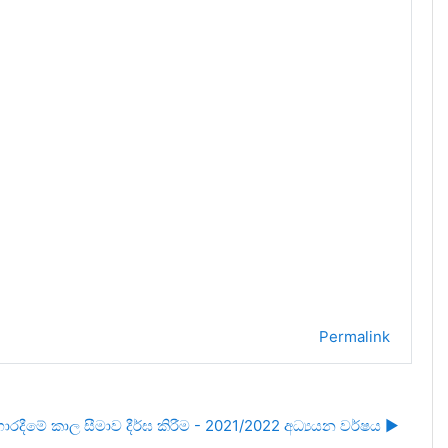
Permalink
රදීමේ කාල සීමාව දීර්ඝ කිරීම - 2021/2022 අධ්‍යයන වර්ෂය ▶︎