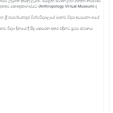
ලිකාවේ උඩුගත කරනු ලැබේ. ජයග්‍රාහී ස්ථාන ලබා ගන්නා නිර්මාණ
‍යා අතත්‍ය කෞතුකාගාරයට (Anthropology Virtual Museum) ද
 ශ්‍රී ජයවර්ධනපුර විශ්වවිද්‍යාලයේ මානව විද්‍යා අධ්‍යයනාංශයේ
විද්‍යා දිනයේ දී සිදු කෙරෙන අතර එදිනට ප්‍රථම ස්ථානය