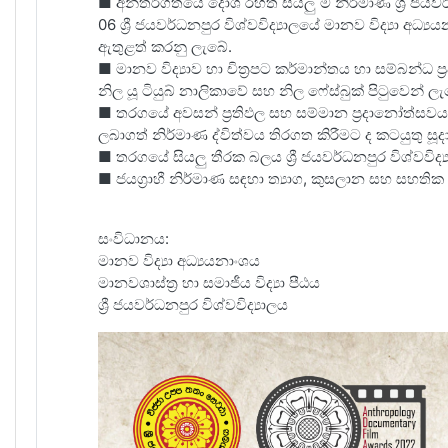
■ අන්තර්ගතයේ දෝශ රහිත සියලු ම නිර්මාණ ශ්‍රී ජයවර්
06 ශ්‍රී ජයවර්ධනපුර විශ්වවිද්‍යාලයේ මානව විද්‍යා
ඇතුළත් කරනු ලැබේ.
■ මානව විද්‍යාව හා චිත්‍රපට කර්මාන්තය හා සම්බන්ධ ප්
නිල යූ ටියුබ් නාලිකාවේ සහ නිල ෆේස්බුක් පිටුවෙන්
■ තරගයේ අවසන් ප්‍රතිඵල සහ සම්මාන ප්‍රදානෝත්සවය 2
ලබාගත් නිර්මාණ ද්විත්වය තිරගත කිරීමට ද කටයුතු සූ
■ තරගයේ සියලු තීරක බලය ශ්‍රී ජයවර්ධනපුර විශ්වවිද්
■ ජයග්‍රාහී නිර්මාණ සඳහා ත්‍යාග, කුසලාන සහ සහතික ප
සංවිධානය:
මානව විද්‍යා අධ්‍යයනාංශය
මානවශාස්ත්‍ර හා සමාජීය විද්‍යා පීඨය
ශ්‍රී ජයවර්ධනපුර විශ්වවිද්‍යාලය