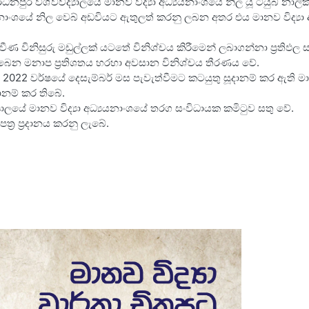
ධනපුර විශ්වවිද්‍යාලයේ මානව විද්‍යා අධ්‍යයනාංශයේ නිල යූ ටියුබ් නා
 අධ්‍යයනාංශයේ නිල වෙබ් අඩවියට ඇතුලත් කරනු ලබන අතර එය මානව විද්
‍රවීණ විනිසුරු මඩුල්ලක් යටතේ විනිශ්චය කිරීමෙන් ලබාගන්නා ප්‍රතිඵල සහ
 ලැබෙන මනාප ප්‍රතිශතය හරහා අවසාන විනිශ්චය තීරණය වේ.
022 වර්ෂයේ දෙසැම්බර් මස පැවැත්වීමට කටයුතු සූදානම් කර ඇති මානව 
දානම් කර තිබේ.
‍යාලයේ මානව විද්‍යා අධ්‍යයනාංශයේ තරග සංවිධායක කමිටුව සතු වේ.
ත්‍ර ප්‍රදානය කරනු ලැබේ.