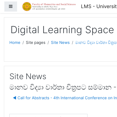
Skip to main content
LMS - Universi
Side panel
Digital Learning Space
Home
Site pages
Site News
මානව විද්‍යා වාර්තා චි
Site News
මානව විද්‍යා වාර්තා චිත්‍රපට සම්
◀︎ Call for Abstracts - 4th International Conference on I