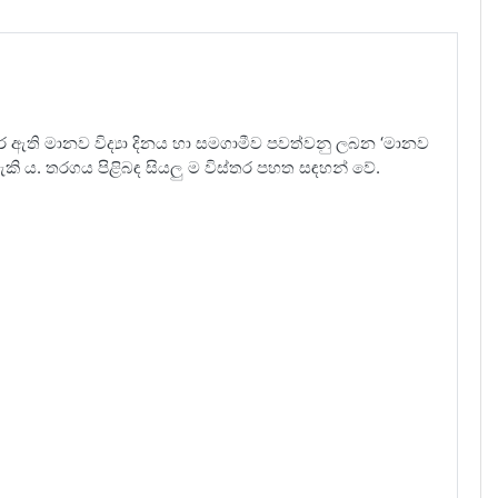
ම් කර ඇති මානව විද්‍යා දිනය හා සමගාමීව පවත්වනු ලබන ‘මානව
කළ හැකි ය. තරගය පිළිබඳ සියලු ම විස්තර පහත සඳහන් වේ.