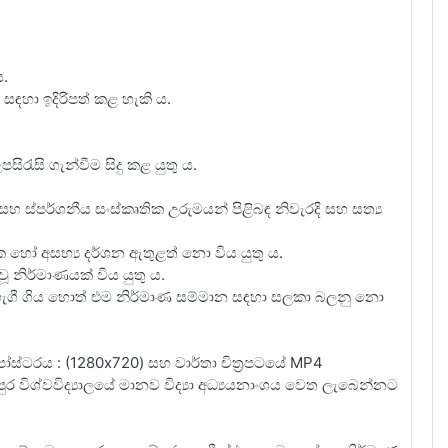
ය.
හා ඉදිරිපත් කළ හැකි ය.
සිරැසි ගැන්වීම සිදු කළ යුතු ය.
සහ ස්පර්ශනීය සංස්කෘතික උරුමයන් පිළිබඳ නිවැරදි සහ සත්‍ය
ික හෝ අසභ්‍ය දර්ශන ඇතුළත් නො විය යුතු ය.
ිර්මාණයක් විය යුතු ය.
හැගී ගිය හොත් එම නිර්මාණ සම්මාන සඳහා සලකා බලනු නො
ේ පෝස්ටරය : (1280x720) සහ වාර්තා චිත්‍රපටයේ MP4
නපුර විශ්වවිද්‍යාලයේ මානව විද්‍යා අධ්‍යයනාංශය වෙත ලැබෙන්නට