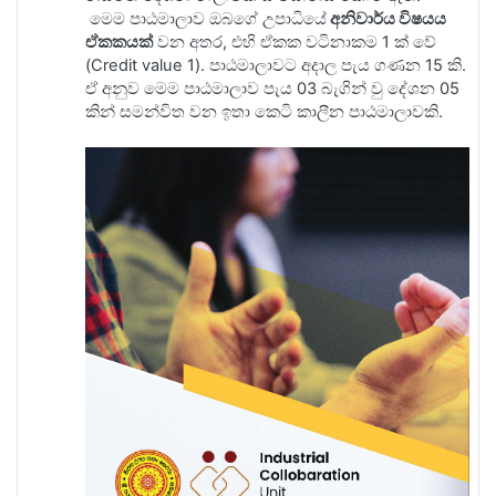
මෙම පාඨමාලාව ඔබගේ උපාධියේ
අනිවාර්ය විෂයය
ඒකකයක්
වන අතර, එහි ඒකක වටිනාකම 1 ක් වේ
(Credit value 1). පාඨමාලාවට අදාල පැය ගණන 15 කි.
ඒ අනුව මෙම පාඨමාලාව පැය 03 බැගින් වු දේශන 05
කින් සමන්විත වන ඉතා කෙටි කාලීන පාඨමාලාවකි.