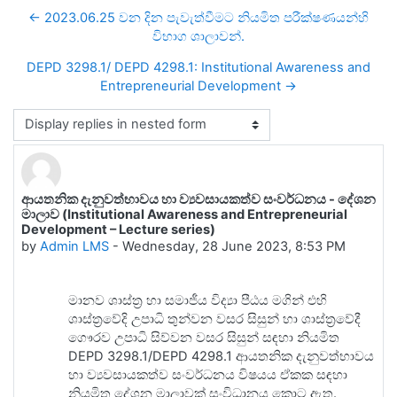
← 2023.06.25 වන දින පැවැත්වීමට නියමිත පරීක්ෂණයන්හි
විභාග ශාලාවන්.
DEPD 3298.1/ DEPD 4298.1: Institutional Awareness and
Entrepreneurial Development →
Display mode
ආයතනික දැනුවත්භාවය හා ව්‍යවසායකත්ව සංවර්ධනය - දේශන
Number of replies: 0
මාලාව (Institutional Awareness and Entrepreneurial
Development – Lecture series)
by
Admin LMS
-
Wednesday, 28 June 2023, 8:53 PM
මානව ශාස්ත්‍ර හා සමාජීය විද්‍යා පීඨය මගින් එහි
ශාස්ත්‍රවේදි උපාධි තුන්වන වසර සිසුන් හා ශාස්ත්‍රවේදී
ගෞරව උපාධි සිව්වන වසර සිසුන් සඳහා නියමිත
DEPD 3298.1/DEPD 4298.1 ආයතනික දැනුවත්භාවය
හා ව්‍යවසායකත්ව සංවර්ධනය විෂයය ඒකක සඳහා
නියමිත දේශන මාලාවක් සංවිධානය කොට ඇත.