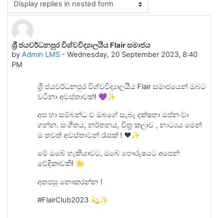
Display mode
ශ්‍රී ජයවර්ධනපුර විශ්වවිද්‍යාලයීය Flair සමාජය
Number of replies: 0
by
Admin LMS
-
Wednesday, 20 September 2023, 8:40
PM
ශ්‍රී ජයවර්ධනපුර විශ්වවිද්‍යාලයීය Flair සමාජයෙන් ඔබට
වටිනා අවස්තාවක්! 💜✨
අප හා සම්බන්ධ ව ඔබගේ සැබෑ දක්ෂතා ඔප්නංවා
ගන්න. සංගීතය, නර්තනය, චිත්‍ර කලාව , නාට්‍යය මෙන්
ම තවත් අවස්තාවන් රැසක් ! ♥️✨
මේ ඔබේ හැකියාවට, ඔබේ පෞරුෂයට අපෙන්
වේදිකාවකි! 🌟
අතපසු නොකරන්න !
#FlairClub2023 💫✨