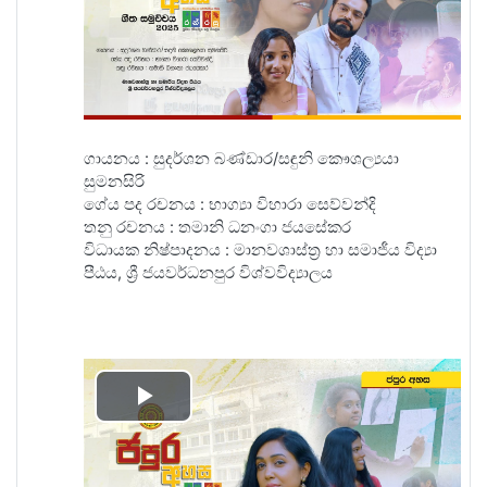
Video
ගායනය : සුදර්ශන බණ්ඩාර/සඳුනි කෞශල්‍යයා
සුමනසිරි
ගේය පද රචනය : භාග්‍යා විහාරා සෙව්වන්දි
තනු රචනය : තමානි ධනංගා ජයසේකර
විධායක නිෂ්පාදනය‍ : මානවශාස්ත්‍ර හා සමාජීය විද්‍යා
පීඨය, ශ්‍රී ජයවර්ධනපුර විශ්වවිද්‍යාලය
Play
Video