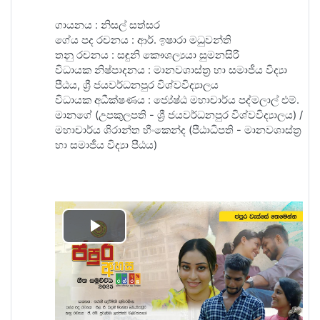
ගායනය : නිසල් සත්සර
ගේය පද රචනය : ආර්. ඉෂාරා මධුවන්ති
තනු රචනය : සඳුනි කෞශල්‍යයා සුමනසිරි
විධායක නිෂ්පාදනය‍ : මානවශාස්ත්‍ර හා සමාජීය විද්‍යා
පීඨය, ශ්‍රී ජයවර්ධනපුර විශ්වවිද්‍යාලය
විධායක අධීක්ෂණය : ජ්‍යේෂ්ඨ මහාචාර්ය පද්මලාල් එම්.
මානගේ (උපකුලපති - ශ්‍රී ජයවර්ධනපුර විශ්වවිද්‍යාලය) /
මහාචාර්ය ශිරාන්ත හීංකෙන්ද (පීඨාධිපති - මානවශාස්ත්‍ර
හා සමාජීය විද්‍යා පීඨය)
Play
Video