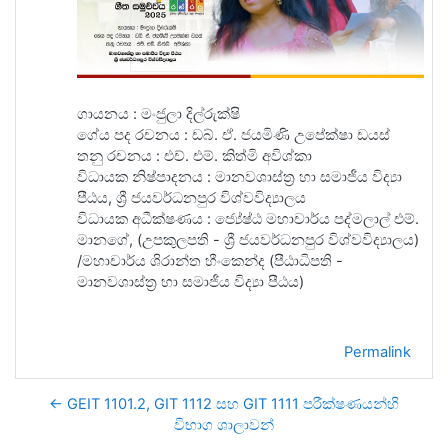
ගායනය : මංජුලා දිල්රුක්ෂි
ගේය පද රචනය : ඩබ්. ඒ. ජයමිණි උපේක්ෂා ඩයස්
තනු රචනය : එච්. එම්. කිත්මි අවිශ්කා
විධායක නිෂ්පාදනය‍ : මානවශාස්ත්‍ර හා සමාජීය විද්‍යා
පීඨය, ශ්‍රී ජයවර්ධනපුර විශ්වවිද්‍යාලය
විධායක අධීක්ෂණය : ජ්‍යේෂ්ඨ මහාචාර්ය පද්මලාල් එම්.
මානගේ, (උපකුලපති - ශ්‍රී ජයවර්ධනපුර විශ්වවිද්‍යාලය)
/මහාචාර්ය ශිරාන්ත හීංකෙන්ද (පීඨාධිපති -
මානවශාස්ත්‍ර හා සමාජීය විද්‍යා පීඨය)
Permalink
← GEIT 1101.2, GIT 1112 සහ GIT 1111 පරීක්ෂණයන්හි
විභාග ශාලාවන්