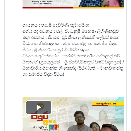
ගායනය : තරුෂි දෙව්මිණි කුමාරසිංහ
ගේය පද රචනය : එල්. ඒ. ධනුෂි මහේෂා ලිහිණිකඩුව
තනු රචනය : ජී. එම්. පූර්ණිමා ලක්ජයනි මල්වත්තගේ
විධායක නිෂ්පාදනය‍ : මානවශාස්ත්‍ර හා සමාජීය විද්‍යා
පීඨය, ශ්‍රී ජයවර්ධනපුර විශ්වවිද්‍යාලය
විධායක අධීක්ෂණය: ජ්‍යේෂ්ඨ මහාචාර්ය පද්මලාල් එම්.
මානගේ (උපකුලපති - ශ්‍රී ජයවර්ධනපුර විශ්වවිද්‍යාලය) /
මහාචාර්ය ශිරාන්ත හීංකෙන්ද (පීඨාධිපති - මානවශාස්ත්‍ර
හා සමාජීය විද්‍යා පීඨය)
Play
Video