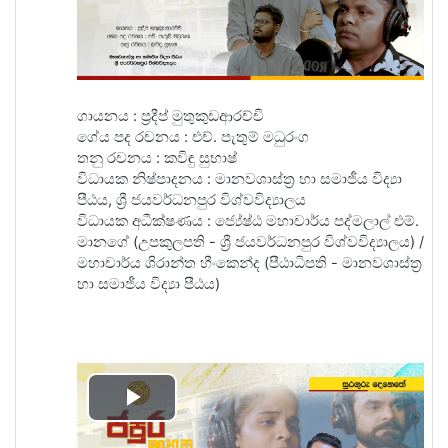
ගායනය : ප්‍රදීප් මුතුකුඩආරච්චි
ගේය පද රචනය : එච්. පැතුම් මධුරංග
තනු රචනය : කවිඳු සුභාෂ්
විධායක නිෂ්පාදනය‍ : මානවශාස්ත්‍ර හා සමාජීය විද්‍යා
පීඨය, ශ්‍රී ජයවර්ධනපුර විශ්වවිද්‍යාලය
විධායක අධීක්ෂණය : ජ්‍යේෂ්ඨ මහාචාර්ය පද්මලාල් එම්.
මානගේ (උපකුලපති - ශ්‍රී ජයවර්ධනපුර විශ්වවිද්‍යාලය) /
මහාචාර්ය ශිරාන්ත හීංකෙන්ද (පීඨාධිපති - මානවශාස්ත්‍ර
හා සමාජීය විද්‍යා පීඨය)
Play