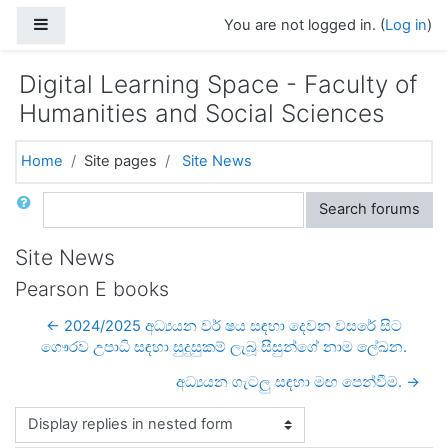
Skip to main content
Side panel
You are not logged in. (
Log in
)
Digital Learning Space - Faculty of
Humanities and Social Sciences
Home
Site pages
Site News
Search
Search forums
Site News
Pearson E books
← 2024/2025 අධ්‍යයන වර් ෂය සඳහා දෙවන වසරේ සිට
ගෞරව උපාධි සඳහා සුදුසුකම් ලැබූ සිසුන්ගේ නාම ලේඛන.
අධ්‍යයන ගැටලු සඳහා මඟ පෙන්වීම. →
Display mode