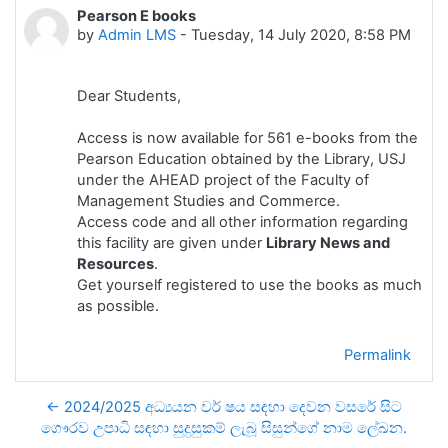
Pearson E books
Number of replies: 0
by
Admin LMS
-
Tuesday, 14 July 2020, 8:58 PM
Dear Students,
Access is now available for 561 e-books from the
Pearson Education obtained by the Library, USJ
under the AHEAD project of the Faculty of
Management Studies and Commerce.
Access code and all other information regarding
this facility are given under
Library News and
Resources
.
Get yourself registered to use the books as much
as possible.
Permalink
← 2024/2025 අධ්‍යයන වර් ෂය සඳහා දෙවන වසරේ සිට
ගෞරව උපාධි සඳහා සුදුසුකම් ලැබූ සිසුන්ගේ නාම ලේඛන.