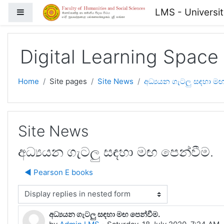
Skip to main content
LMS - Universi
Side panel
Digital Learning Space
Home
Site pages
Site News
අධ්‍යයන ගැටලු සඳහා මඟ
Site News
අධ්‍යයන ගැටලු සඳහා මඟ පෙන්වීම.
◀︎ Pearson E books
isplay mode
අධ්‍යයන ගැටලු සඳහා මඟ පෙන්වීම.
Number of replies: 0