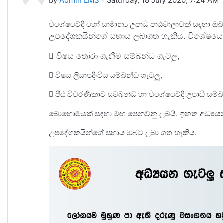
by
Admin LMS
-
Saturday, 18 July 2020, 7:24 AM
විශේෂවේදි හෝ සාමාන්‍ය උපාධි පාඨමාලාවක් සඳහා ඔබ ල
උපදේශකයින්ගේ සහාය
ලබාගත හැකිය. විශේෂයෙ
 විෂය තෝරා ගැනීම සම්බන්ධ ගැටලු,
 විෂය ලියාපදිංචිය සම්බන්ධ ගැටලු,
 පීඨ විවරණිකාව සම්බන්ධ හා විශේෂවේදි උපාධි සම්බ
ඉහත අධ්‍යයන
බොහොමයක් සඳහා මඟ පෙන්වනු ලබයි.
උපදේශකයින්ගේ සහාය ඔබට ලබා ගත හැකිය.