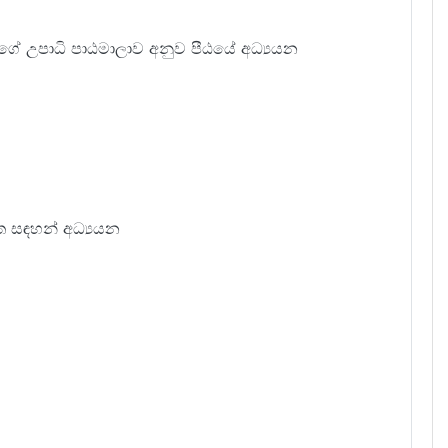
බගේ උපාධි පාඨමාලාව අනුව පීඨයේ අධ්‍යයන
හත සඳහන් අධ්‍යයන