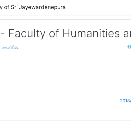
ty of Sri Jayewardenepura
 - Faculty of Humanities 
Sear
 පෙන්වීම.
2018/