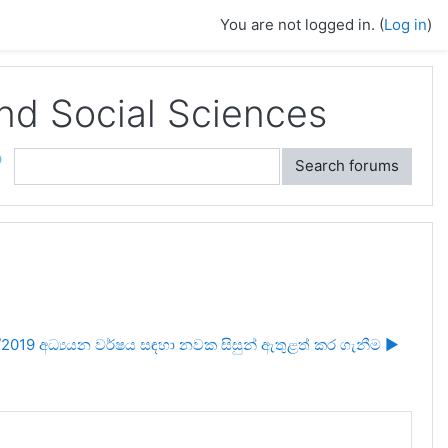
You are not logged in. (
Log in
)
and Social Sciences
ch
Search forums
2019 අධ්‍යයන වර්ෂය සඳහා නවක සිසුන් ඇතුළත් කර ගැනීම ▶︎