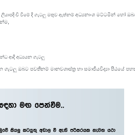
අධ්‍යනාංශ මට්ටමින් හෝ ඔ
ියාපදිංචි වීමේ දි ගැටලු මතුව ඇත්නම්
න්ම,
න්ධ ආදි අධ්‍යයන ගැටලු
 ගැටලු ඔබට පවතීනම් මානවශාස්ත්‍ර හා සමාජීයවිද්‍යා පීඨයේ ප